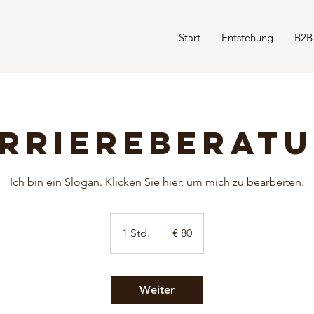
Start
Entstehung
B2B
rriereberat
Ich bin ein Slogan. Klicken Sie hier, um mich zu bearbeiten.
80
Euro
1 Std.
1
€ 80
S
t
d
Weiter