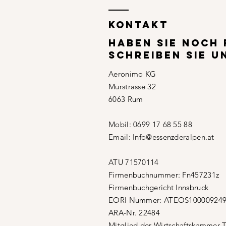
KONTAKT
Haben SIE NOCH
SCHREIBEN SIE U
Aeronimo KG
Murstrasse 32
6063 Rum
Mobil: 0699 17 68 55 88
Email:
Info@essenzderalpen.at
ATU 71570114
Firmenbuchnummer: Fn457231z
Firmenbuchgericht Innsbruck
EORI Nummer: ATEOS10000924
ARA-Nr. 22484
Mitglied der Wirtschaftskammer T